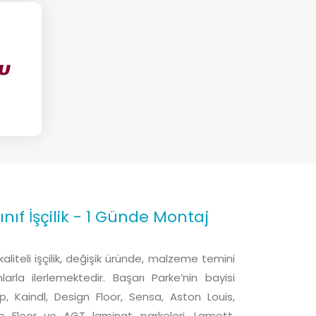
 Sınıf İşçilik - 1 Günde Montaj
aliteli işçilik, değişik üründe, malzeme temini
larla ilerlemektedir. Başarı Parke’nin bayisi
p, Kaindl, Design Floor, Sensa, Aston Louis,
o Floor ve AGT laminat parkeleri, Lamett,