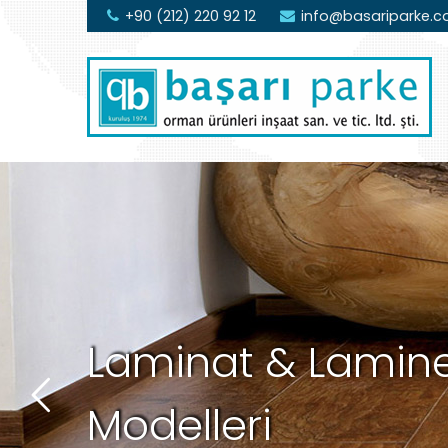
+90 (212) 220 92 12
info@basariparke.
Laminat & Lamine
Modelleri