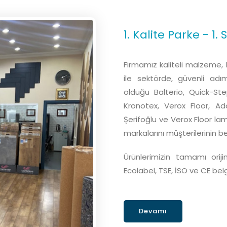
1. Kalite Parke - 1.
Firmamız kaliteli malzeme, k
ile sektörde, güvenli adım
olduğu Balterio, Quick-Ste
Kronotex, Verox Floor, Ad
Şerifoğlu ve Verox Floor la
markalarını müşterilerinin b
Ürünlerimizin tamamı orij
Ecolabel, TSE, İSO ve CE belg
Devamı