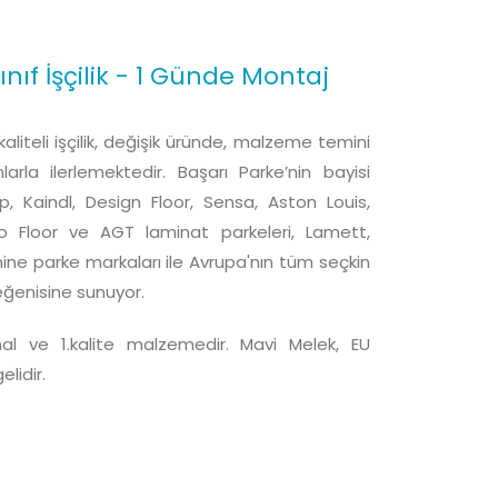
 Sınıf İşçilik - 1 Günde Montaj
aliteli işçilik, değişik üründe, malzeme temini
larla ilerlemektedir. Başarı Parke’nin bayisi
p, Kaindl, Design Floor, Sensa, Aston Louis,
o Floor ve AGT laminat parkeleri, Lamett,
mine parke markaları ile Avrupa'nın tüm seçkin
eğenisine sunuyor.
inal ve 1.kalite malzemedir. Mavi Melek, EU
elidir.